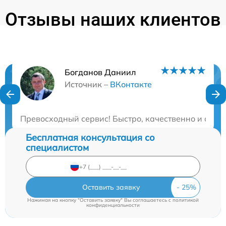
Отзывы наших клиентов
Богданов Даниил
Нужна консультация?
Источник –
ВКонтакте
Закажите бесплатную консультацию
Превосходный сервис! Быстро, качественно и опер
Бесплатная консультация со
специалистом
Оставить заявку
Нажимая на кнопку "Оставить заявку" Вы соглашаетесь c
политикой
конфиденциальности