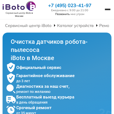
+7 (495) 023-41-97
Ежедневно с 9:00 до 21:00
Сервисный центр iBoto
в
Позвонить
мне утром
Москве
Сервисный центр iBoto
Каталог устройств
Ремонт
Очистка датчиков робота-
пылесоса
iBoto в Москве
Официальный сервис
Гарантийное обслуживание
до 3 лет
Диагностика за наш счет,
ремонт по желанию
Бесплатный выезд курьера
в день обращения
Срочный ремонт
от 35 минут