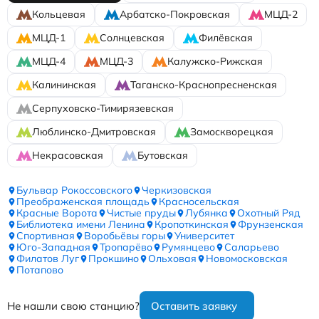
Кольцевая
Арбатско-Покровская
МЦД-2
МЦД-1
Солнцевская
Филёвская
МЦД-4
МЦД-3
Калужско-Рижская
Калининская
Таганско-Краснопресненская
Серпуховско-Тимирязевская
Люблинско-Дмитровская
Замоскворецкая
Некрасовская
Бутовская
Бульвар Рокоссовского
Черкизовская
Преображенская площадь
Красносельская
Красные Ворота
Чистые пруды
Лубянка
Охотный Ряд
Библиотека имени Ленина
Кропоткинская
Фрунзенская
Спортивная
Воробьёвы горы
Университет
Юго-Западная
Тропарёво
Румянцево
Саларьево
Филатов Луг
Прокшино
Ольховая
Новомосковская
Потапово
Не нашли свою станцию?
Оставить заявку