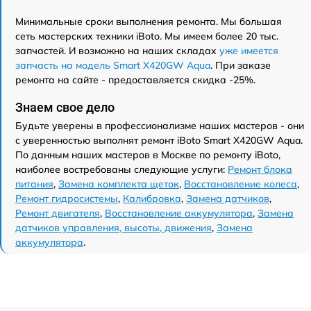
Минимальные сроки выполнения ремонта. Мы большая
сеть мастерских техники iBoto. Мы имеем более 20 тыс.
запчастей. И возможно на наших складах
уже имеется
запчасть на модель Smart Х420GW Aqua
. При заказе
ремонта на сайте - предоставляется скидка -25%.
Знаем свое дело
Будьте уверены в профессионализме наших мастеров - они
с уверенностью выполнят ремонт iBoto Smart Х420GW Aqua.
По данным наших мастеров в Москве по ремонту iBoto,
наиболее востребованы следующие услуги:
Ремонт блока
питания
,
Замена комплекта щеток
,
Восстановление колеса
,
Ремонт гидросистемы
,
Калибровка
,
Замена датчиков
,
Ремонт двигателя
,
Восстановление аккумулятора
,
Замена
датчиков управления, высоты, движения
,
Замена
аккумулятора
.