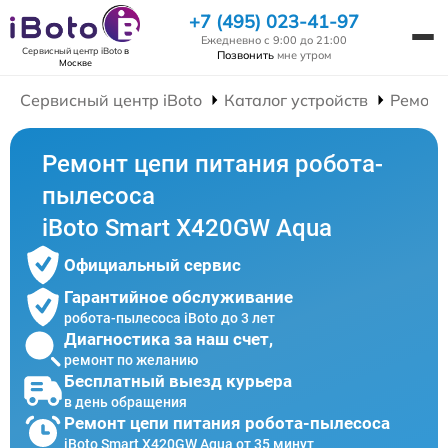
+7 (495) 023-41-97
Ежедневно с 9:00 до 21:00
Сервисный центр iBoto
в
Позвонить
мне утром
Москве
Сервисный центр iBoto
Каталог устройств
Ремонт
Ремонт цепи питания робота-
пылесоса
iBoto Smart Х420GW Aqua
Официальный сервис
Гарантийное обслуживание
робота-пылесоса iBoto до 3 лет
Диагностика за наш счет,
ремонт по желанию
Бесплатный выезд курьера
в день обращения
Ремонт цепи питания робота-пылесоса
iBoto Smart Х420GW Aqua от 35 минут