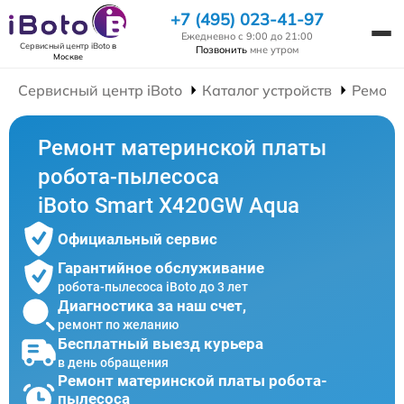
+7 (495) 023-41-97
Ежедневно с 9:00 до 21:00
Сервисный центр iBoto
в
Позвонить
мне утром
Москве
Сервисный центр iBoto
Каталог устройств
Ремонт
Ремонт материнской платы
робота-пылесоса
iBoto Smart Х420GW Aqua
Официальный сервис
Гарантийное обслуживание
робота-пылесоса iBoto до 3 лет
Диагностика за наш счет,
ремонт по желанию
Бесплатный выезд курьера
в день обращения
Ремонт материнской платы робота-
пылесоса