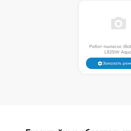
Робот-пылесос iBot
L925W Aqu
Заказать рем