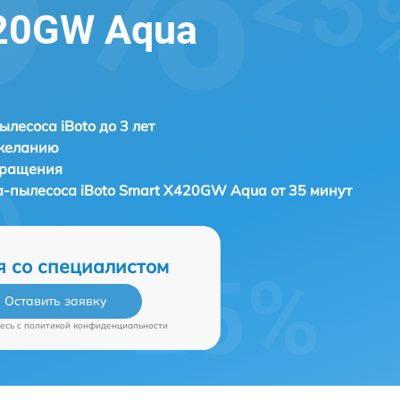
420GW Aqua
ылесоса iBoto до 3 лет
 желанию
бращения
а-пылесоса
iBoto Smart Х420GW Aqua от 35 минут
я со специалистом
Оставить заявку
есь c
политикой конфиденциальности