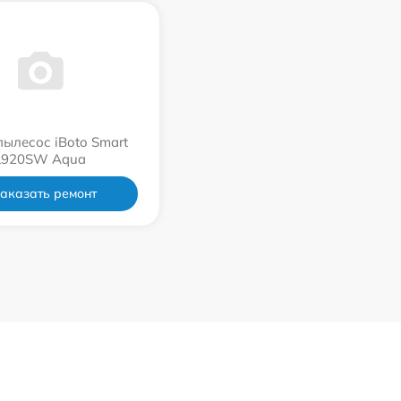
пылесос iBoto Smart
L920SW Aqua
аказать ремонт