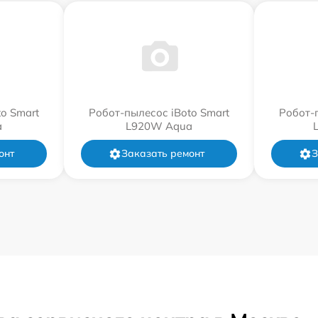
o Smart
Робот-пылесос iBoto Smart
Робот-
a
L920W Aqua
онт
Заказать ремонт
З