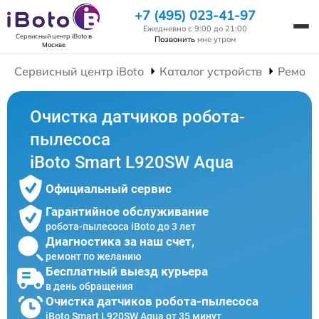
+7 (495) 023-41-97
Ежедневно с 9:00 до 21:00
Сервисный центр iBoto
в
Позвонить
мне утром
Москве
Сервисный центр iBoto
Каталог устройств
Ремонт
Очистка датчиков робота-
пылесоса
iBoto Smart L920SW Aqua
Официальный сервис
Гарантийное обслуживание
робота-пылесоса iBoto до 3 лет
Диагностика за наш счет,
ремонт по желанию
Бесплатный выезд курьера
в день обращения
Очистка датчиков робота-пылесоса
iBoto Smart L920SW Aqua от 35 минут