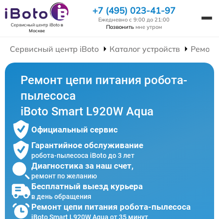
+7 (495) 023-41-97
Ежедневно с 9:00 до 21:00
Сервисный центр iBoto
в
Позвонить
мне утром
Москве
Сервисный центр iBoto
Каталог устройств
Ремонт
Ремонт цепи питания робота-
пылесоса
iBoto Smart L920W Aqua
Официальный сервис
Гарантийное обслуживание
робота-пылесоса iBoto до 3 лет
Диагностика за наш счет,
ремонт по желанию
Бесплатный выезд курьера
в день обращения
Ремонт цепи питания робота-пылесоса
iBoto Smart L920W Aqua от 35 минут