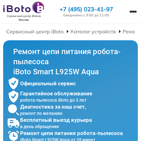
+7 (495) 023-41-97
Ежедневно с 9:00 до 21:00
Сервисный центр iBoto
в
Москве
Сервисный центр iBoto
Каталог устройств
Ремонт
Ремонт цепи питания робота-
пылесоса
iBoto Smart L925W Aqua
Официальный сервис
Гарантийное обслуживание
робота-пылесоса iBoto до 3 лет
Диагностика за наш счет,
ремонт по желанию
Бесплатный выезд курьера
в день обращения
Ремонт цепи питания робота-пылесоса
iBoto Smart L925W Aqua от 35 минут